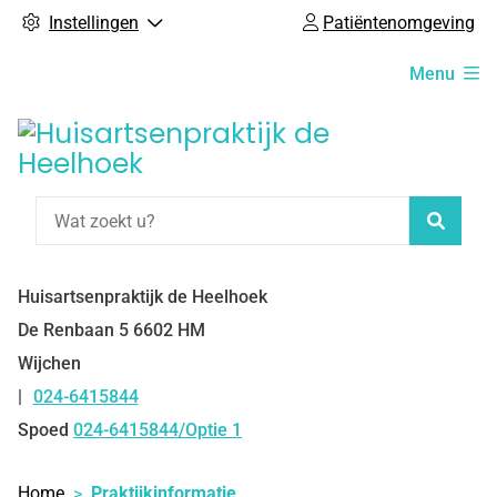
Instellingen
Patiëntenomgeving
Hoofdmenu
Menu
Zoeke
Huisartsenpraktijk de Heelhoek
De Renbaan
5
6602 HM
Wijchen
024-6415844
Tel:
Spoed
024-6415844/Optie 1
Home
Praktijkinformatie