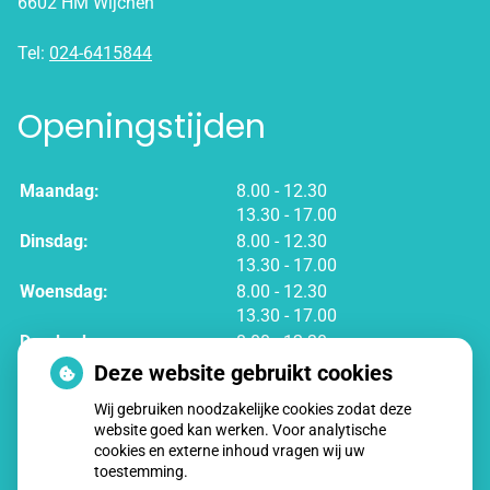
6602 HM Wijchen
Tel:
024-6415844
Openingstijden
tot
Maandag:
8.00
- 12.30
tot
13.30
- 17.00
tot
Dinsdag:
8.00
- 12.30
tot
13.30
- 17.00
tot
Woensdag:
8.00
- 12.30
tot
13.30
- 17.00
tot
Donderdag:
8.00
- 12.30
tot
13.30
- 17.00
Deze website gebruikt cookies
tot
Vrijdag:
8.00
- 12.30
Wij gebruiken noodzakelijke cookies zodat deze
tot
13.30
- 17.00
website goed kan werken. Voor analytische
cookies en externe inhoud vragen wij uw
toestemming.