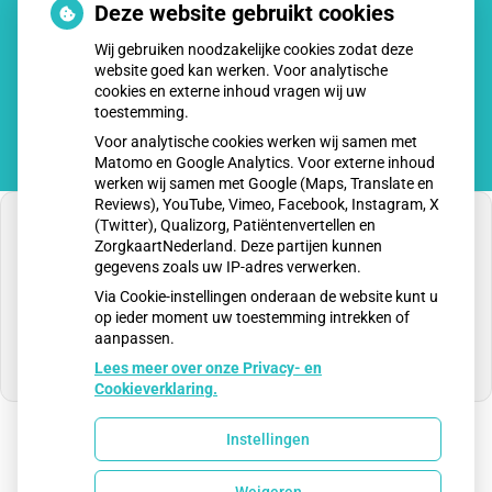
tot
13.30
- 17.00
Deze website gebruikt cookies
tot
Vrijdag:
8.00
- 12.30
Wij gebruiken noodzakelijke cookies zodat deze
tot
13.30
- 17.00
website goed kan werken. Voor analytische
cookies en externe inhoud vragen wij uw
toestemming.
Voor analytische cookies werken wij samen met
Matomo en Google Analytics. Voor externe inhoud
werken wij samen met Google (Maps, Translate en
Reviews), YouTube, Vimeo, Facebook, Instagram, X
(Twitter), Qualizorg, Patiëntenvertellen en
ZorgkaartNederland. Deze partijen kunnen
gegevens zoals uw IP-adres verwerken.
U heeft geen toestemming gegeven voor
Via Cookie-instellingen onderaan de website kunt u
externe inhoud
die nodig is om dit te zien.
op ieder moment uw toestemming intrekken of
aanpassen.
Cookie-instellingen wijzigen
Lees meer over onze Privacy- en
Cookieverklaring.
Instellingen
Uw Zorg Online
|
Beheer