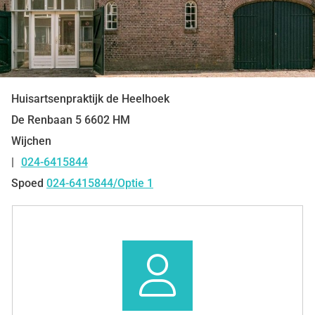
Huisartsenpraktijk de Heelhoek
De Renbaan
5
6602 HM
Wijchen
024-6415844
Tel:
Spoed
024-6415844/Optie 1
Snel
naar