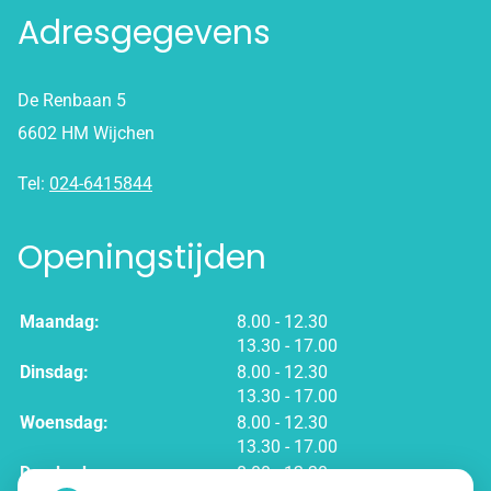
Adresgegevens
De Renbaan 5
6602 HM Wijchen
Tel:
024-6415844
Openingstijden
tot
Maandag:
8.00
- 12.30
tot
13.30
- 17.00
tot
Dinsdag:
8.00
- 12.30
tot
13.30
- 17.00
tot
Woensdag:
8.00
- 12.30
tot
13.30
- 17.00
tot
Donderdag:
8.00
- 12.30