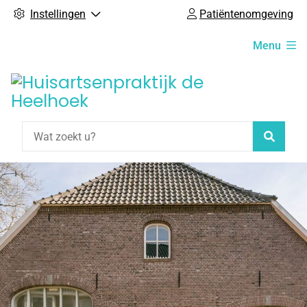
Instellingen
Patiëntenomgeving
Hoofdmenu
Menu
Zoeke